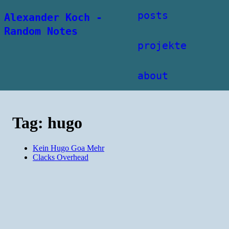
posts
Alexander Koch -
Random Notes
projekte
about
Tag: hugo
Kein Hugo Goa Mehr
Clacks Overhead