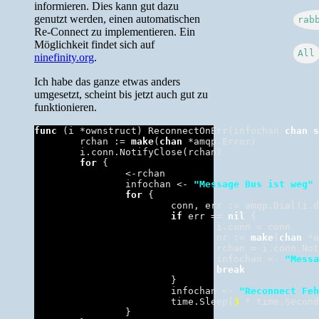
informieren. Dies kann gut dazu
genutzt werden, einen automatischen
rab
Re-Connect zu implementieren. Ein
Möglichkeit findet sich auf
All
ninefinity.org
.
Ich habe das ganze etwas anders
umgesetzt, scheint bis jetzt auch gut zu
funktionieren.
func
 (i *ownstruct) ReconnectOnErr(infochan 
chan
s
        rchan := 
make
(
chan
 *amqp.Error)

        i.conn.NotifyClose(rchan)

for
 {

                <-rchan

                infochan <- 
"Message Bus ist weg"
for
 {

                        conn, err := amqp.Dial(i.d
if
 err == 
nil
 {

                                i.conn = conn

                                nr := 
make
(
chan
 *a
                                rchan = i.conn.Not
                                infochan <- 
"Messa
break
                        }

                        infochan <- 
"Reconnect Feh
                        time.Sleep(
3
 * time.Second
                }
