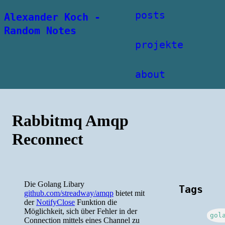
posts
Alexander Koch -
Random Notes
projekte
about
Rabbitmq Amqp
Reconnect
Die Golang Libary
Tags
github.com/streadway/amqp
bietet mit
der
NotifyClose
Funktion die
Möglichkeit, sich über Fehler in der
gol
Connection mittels eines Channel zu